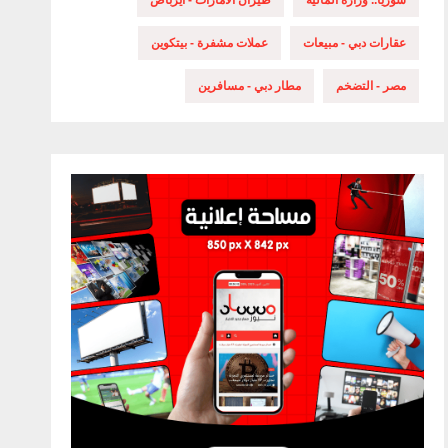
سوريا.. وزارة المالية
طيران الامارات - ايرباص
عقارات دبي - مبيعات
عملات مشفرة - بيتكوين
مصر - التضخم
مطار دبي - مسافرين