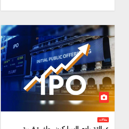
مقالات
عمالقة وادي السيليكون.. طفرة قريبة