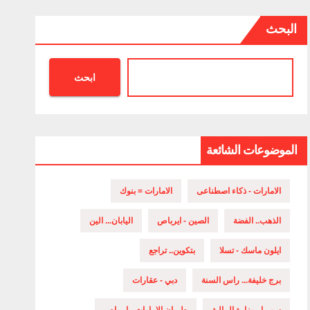
البحث
ابحث
الموضوعات الشائعة
الامارات - ذكاء اصطناعى
الامارات = بنوك
الذهب.. الفضة
الصين - ايرباص
اليابان... الين
ايلون ماسك - تسلا
بتكوين.. تراجع
برج خليفة... راس السنة
دبي - عقارات