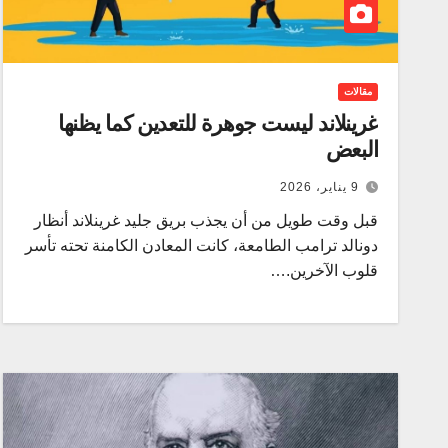
مقالات
غرينلاند ليست جوهرة للتعدين كما يظنها
البعض
9 يناير، 2026
قبل وقت طويل من أن يجذب بريق جليد غرينلاند أنظار
دونالد ترامب الطامعة، كانت المعادن الكامنة تحته تأسر
قلوب الآخرين.…