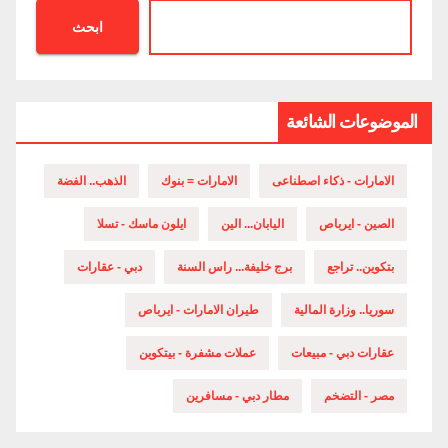
ابحث
الموضوعات الشائعة
الامارات - ذكاء اصطناعى
الامارات = بنوك
الذهب.. الفضة
الصين - ايرباص
اليابان... الين
ايلون ماسك - تسلا
بتكوين.. تراجع
برج خليفة... راس السنة
دبي - عقارات
سوريا.. وزارة المالية
طيران الامارات - ايرباص
عقارات دبي - مبيعات
عملات مشفرة - بيتكوين
مصر - التضخم
مطار دبي - مسافرين