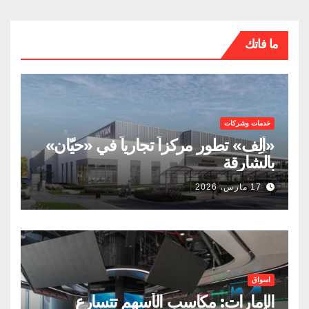
ما فاتك
خدمات وشركات
«ألِف» تطور مركزاً تجارياً في «حيّان»
بالشارقة
17 مارس، 2026
اسواق
الإمارات: مكاسب الأسهم تتسارع