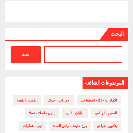
البحث
ابحث
الموضوعات الشائعة
الامارات - ذكاء اصطناعى
الامارات = بنوك
الذهب.. الفضة
الصين - ايرباص
اليابان... الين
ايلون ماسك - تسلا
بتكوين.. تراجع
برج خليفة... راس السنة
دبي - عقارات