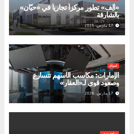
«ألِف» تطور مركزاً تجارياً في «حيّان»
بالشارقة
17 مارس، 2026
اسواق
الإمارات: مكاسب الأسهم تتسارع
وصعود قوي لـ«العقار»
17 مارس، 2026
سياحة وسفر