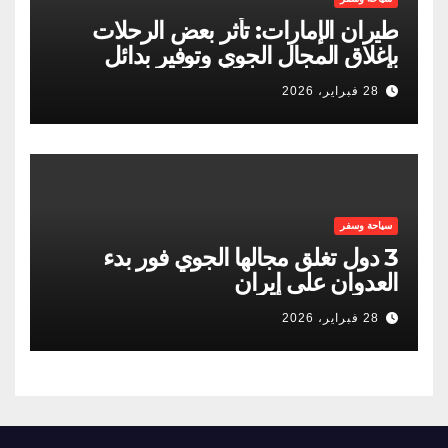
طيران الإمارات: تأثر بعض الرحلات
بإغلاق المجال الجوي وتوفير بدائل
للمسافرين
28 فبراير، 2026
سياحة وسفر
3 دول تغلق مجالها الجوي فور بدء
العدوان على إيران
28 فبراير، 2026