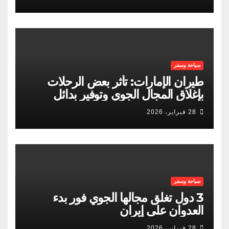
سياحة وسفر
طيران الإمارات: تأثر بعض الرحلات
بإغلاق المجال الجوي وتوفير بدائل
للمسافرين
28 فبراير، 2026
سياحة وسفر
3 دول تغلق مجالها الجوي فور بدء
العدوان على إيران
28 فبراير، 2026