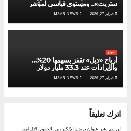
ستريت».. ومستوى قياسي لمؤشر
«ستوكس» الأوروبي
فبراير 27, 2026
MSAR NEWS
اسواق
أرباح «ديل» تقفز بسهمها 20%…
والإيرادات عند 33.3 مليار دولار
فبراير 27, 2026
MSAR NEWS
اترك تعليقاً
لن يتم نشر عنوان بريدك الإلكتروني.
الحقول الإلزامية