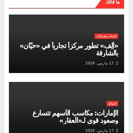
ما فاتك
خدمات وشركات
«ألِف» تطور مركزاً تجارياً في «حيّان»
بالشارقة
17 مارس، 2026
اسواق
الإمارات: مكاسب الأسهم تتسارع
وصعود قوي لـ«العقار»
17 مارس، 2026