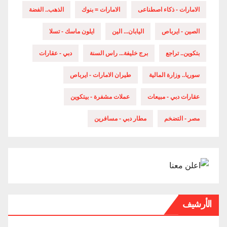
الامارات - ذكاء اصطناعى
الامارات = بنوك
الذهب.. الفضة
الصين - ايرباص
اليابان... الين
ايلون ماسك - تسلا
بتكوين.. تراجع
برج خليفة... راس السنة
دبي - عقارات
سوريا.. وزارة المالية
طيران الامارات - ايرباص
عقارات دبي - مبيعات
عملات مشفرة - بيتكوين
مصر - التضخم
مطار دبي - مسافرين
الأرشيف