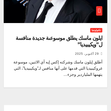
تكنولوجيا
ايلون ماسك يطلق موسوعىة جديدة منافسة
ل”ويكيبيديا”
29 أكتوبر، 2025
أطلق إيلون ماسك وشركته إكس إيه آي الاثنين، موسوعة
غروكيبيديا التي قدمها على أنها منافس لـ”ويكيبيديا”، التي
يتهمها الملياردير وجزء…