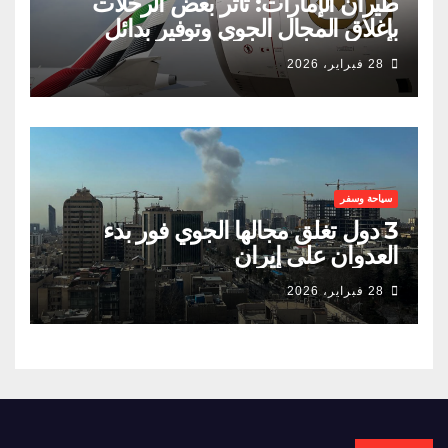
طيران الإمارات: تأثر بعض الرحلات
بإغلاق المجال الجوي وتوفير بدائل
للمسافرين
28 فبراير، 2026
سياحة وسفر
3 دول تغلق مجالها الجوي فور بدء
العدوان على إيران
28 فبراير، 2026