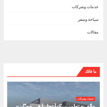
خدمات وشركات
سياحة وسفر
مقالات
ما فاتك
خدمات وشركات
«ألِف» تطور مركزاً تجارياً في «حيّان»