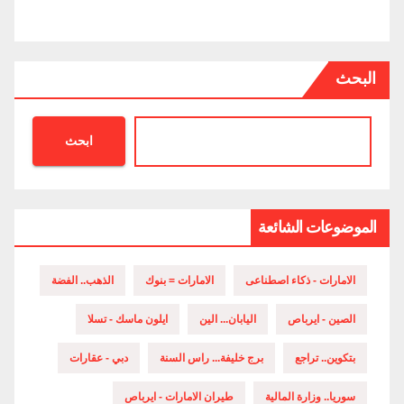
البحث
ابحث
الموضوعات الشائعة
الامارات - ذكاء اصطناعى
الامارات = بنوك
الذهب.. الفضة
الصين - ايرباص
اليابان... الين
ايلون ماسك - تسلا
بتكوين.. تراجع
برج خليفة... راس السنة
دبي - عقارات
سوريا.. وزارة المالية
طيران الامارات - ايرباص